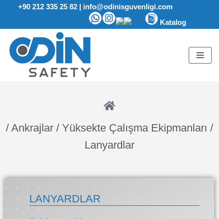
+90 212 335 25 82
|
info@odinisguvenligi.com
Katalog
İçeriğe
geç
/ Ankrajlar / Yüksekte Çalışma Ekipmanları /
Lanyardlar
LANYARDLAR