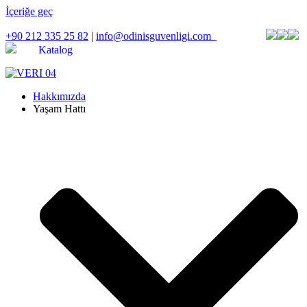
İçeriğe geç
+90 212 335 25 82
|
info@odinisguvenligi.com
Katalog
Hakkımızda
Yaşam Hattı