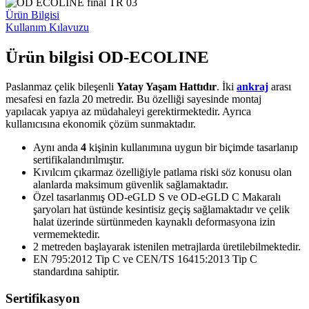
Ürün Bilgisi
Kullanım Kılavuzu
Ürün bilgisi OD-ECOLINE
Paslanmaz çelik bileşenli
Yatay Yaşam Hattıdır
. İki
ankraj
arası
mesafesi en fazla 20 metredir. Bu özelliği sayesinde montaj
yapılacak yapıya az müdahaleyi gerektirmektedir. Ayrıca
kullanıcısına ekonomik çözüm sunmaktadır.
Aynı anda
4
kişinin kullanımına uygun bir biçimde tasarlanıp
sertifikalandırılmıştır.
Kıvılcım çıkarmaz özelliğiyle patlama riski söz konusu olan
alanlarda maksimum güvenlik sağlamaktadır.
Özel tasarlanmış OD-eGLD S ve OD-eGLD C Makaralı
şaryoları hat üstünde kesintisiz geçiş sağlamaktadır ve çelik
halat üzerinde sürtünmeden kaynaklı deformasyona izin
vermemektedir.
2 metreden başlayarak istenilen metrajlarda üretilebilmektedir.
EN 795:2012 Tip C ve CEN/TS 16415:2013 Tip C
standardına sahiptir.
Sertifikasyon