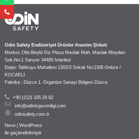
Odin Safety Endüstriyel Ürünler Anonim Şirketi
Merkez Ofis:Beybi Giz Plaza Maslak Mah. Maslak Meydan
Sok.No:1 Sarıyer 34485 İstanbul
Depo: Tatlıkuyu Mahallesi 1302/3 Sokak No:23/B Gebze /
KOCAELİ
Fabrika : Düzce 1. Organize Sanayi Bölgesi Düzce
+90 (212) 335 25 82
info@odinisguvenligi.com
odinsafety.com.tr
Neve
|
WordPress
ile güçlendirilmiştir