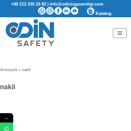
+90 212 335 25 82
|
info@odinisguvenligi.com
Katalog
İçeriğe
geç
Anasayfa
»
nakil
nakil
←